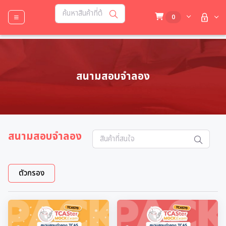
สินค้าในหมวดหมู่ สนามสอบจำลอง - TCASter Shop@endsection
0
สนามสอบจำลอง
สนามสอบจำลอง
ตัวกรอง