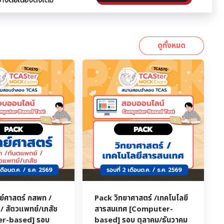
ดูทั้งหมด
์ศาสตร์ กสพท /
Pack วิทยาศาสตร์ /เทคโนโลยี
/ สัตวแพทย์/เภสัช
สารสนเทศ [Computer-
r-based] รอบ
based] รอบ ตุลาคม/ธันวาคม