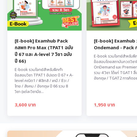
[E-book] Examhub Pack
[E-book] Examhub 
กสพท Pro Max (TPAT1 ฉบับ
Ondemand - Pack 
ปี 67 และ A-level 7 วิชา ฉบับ
E-book รวมโจทย์สำหรับฝึ
ปี 66)
ข้อสอบโดยสถาบันกวดวิชาชื
OnDemand และ Premier
E-book รวมโจทย์สำหรับฝึกทำ
รวม 4 วิชา ได้แก่ TGAT1 ส
ข้อสอบวิชา TPAT1 อัปเดต ปี 67 + A-
อังกฤษ / TGAT2 การคิดอย่า
level คณิต1 / ฟิสิกส์ / เคมี / ชีวะ /
ไทย / สังคม / อังกฤษ ปี 66 รวม 8
วิชา (แต่ละวิชามีข...
3,600 บาท
1,950 บาท