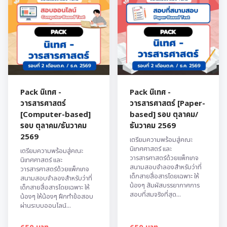
Pack นิเทศ -
Pack นิเทศ -
วารสารศาสตร์
วารสารศาสตร์ [Paper-
[Computer-based]
based] รอบ ตุลาคม/
รอบ ตุลาคม/ธันวาคม
ธันวาคม 2569
2569
เตรียมความพร้อมสู่คณะ
นิเทศศาสตร์ และ
เตรียมความพร้อมสู่คณะ
วารสารศาสตร์ด้วยแพ็กเกจ
นิเทศศาสตร์ และ
สนามสอบจำลองสำหรับว่าที่
วารสารศาสตร์ด้วยแพ็กเกจ
เด็กสายสื่อสารโดยเฉพาะ ให้
สนามสอบจำลองสำหรับว่าที่
น้องๆ สัมผัสบรรยากาศการ
เด็กสายสื่อสารโดยเฉพาะ ให้
สอบที่สมจริงที่สุด...
น้องๆ ให้น้องๆ ฝึกทำข้อสอบ
ผ่านระบบออนไลน์...