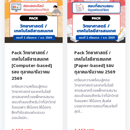
Pack วิทยาศาสตร์ /
Pack วิทยาศาสตร์ /
เทคโนโลยีสารสนเทศ
เทคโนโลยีสารสนเทศ
[Computer-based]
[Paper-based] รอบ
รอบ ตุลาคม/ธันวาคม
ตุลาคม/ธันวาคม 2569
2569
เตรียมความพร้อมสู่คณะ
วิทยาศาสตร์ และเทคโนโลยี
เตรียมความพร้อมสู่คณะ
สารสนเทศด้วยแพ็กเกจสนาม
วิทยาศาสตร์ และเทคโนโลยี
สอบจำลองสำหรับว่าที่นักวิทย์
สารสนเทศด้วยแพ็กเกจสนาม
โดยเฉพาะ ให้น้องๆ สัมผัส
สอบจำลองสำหรับว่าที่นักวิทย์
บรรยากาศการสอบที่สมจริงที่
โดยเฉพาะ ให้น้องๆ ให้น้องๆ
สุดใ...
ฝึกทำข้อสอบผ่านระบบ
ออนไลน์ท...