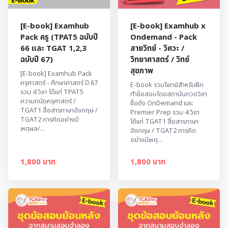
[E-book] Examhub
[E-book] Examhub x
Pack ครู (TPAT5 ฉบับปี
Ondemand - Pack
66 และ TGAT 1,2,3
สายวิทย์ - วิศวะ /
ฉบับปี 67)
วิทยาศาสตร์ / วิทย์
สุขภาพ
[E-book] Examhub Pack
ครุศาสตร์ - ศึกษาศาสตร์ ปี 67
E-book รวมโจทย์สำหรับฝึก
รวม 4 วิชา ได้แก่ TPAT5
ทำข้อสอบโดยสถาบันกวดวิชา
ความถนัดครุศาสตร์ /
ชื่อดัง OnDemand และ
TGAT1 สื่อสารภาษาอังกฤษ /
Premier Prep รวม 4 วิชา
TGAT2 การคิดอย่างมี
ได้แก่ TGAT1 สื่อสารภาษา
เหตุผล/...
อังกฤษ / TGAT2 การคิด
อย่างมีเหตุ...
1,800 บาท
1,800 บาท