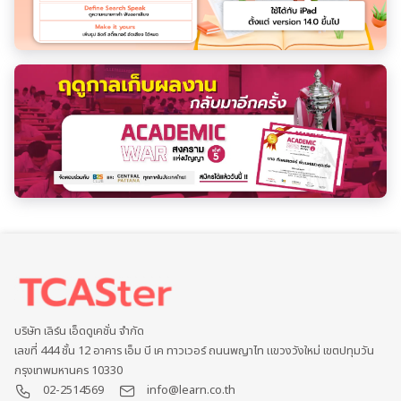
บริษัท เลิร์น เอ็ดดูเคชั่น จำกัด
เลขที่ 444 ชั้น 12 อาคาร เอ็ม บี เค ทาวเวอร์ ถนนพญาไท แขวงวังใหม่ เขตปทุมวัน
กรุงเทพมหานคร 10330
02-2514569
info@learn.co.th