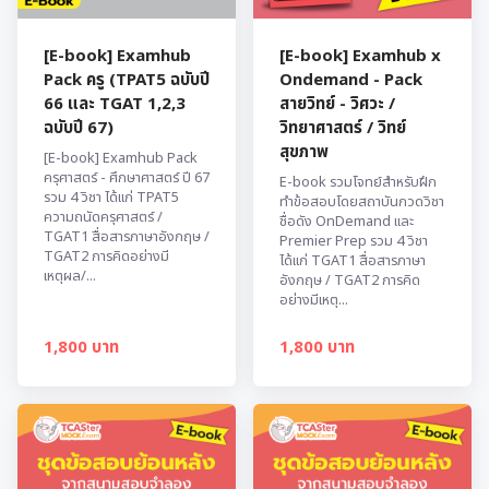
[E-book] Examhub
[E-book] Examhub x
Pack ครู (TPAT5 ฉบับปี
Ondemand - Pack
66 และ TGAT 1,2,3
สายวิทย์ - วิศวะ /
ฉบับปี 67)
วิทยาศาสตร์ / วิทย์
สุขภาพ
[E-book] Examhub Pack
ครุศาสตร์ - ศึกษาศาสตร์ ปี 67
E-book รวมโจทย์สำหรับฝึก
รวม 4 วิชา ได้แก่ TPAT5
ทำข้อสอบโดยสถาบันกวดวิชา
ความถนัดครุศาสตร์ /
ชื่อดัง OnDemand และ
TGAT1 สื่อสารภาษาอังกฤษ /
Premier Prep รวม 4 วิชา
TGAT2 การคิดอย่างมี
ได้แก่ TGAT1 สื่อสารภาษา
เหตุผล/...
อังกฤษ / TGAT2 การคิด
อย่างมีเหตุ...
1,800 บาท
1,800 บาท