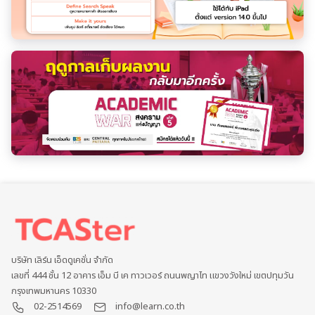
บริษัท เลิร์น เอ็ดดูเคชั่น จำกัด
เลขที่ 444 ชั้น 12 อาคาร เอ็ม บี เค ทาวเวอร์ ถนนพญาไท แขวงวังใหม่ เขตปทุมวัน
กรุงเทพมหานคร 10330
02-2514569
info@learn.co.th