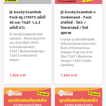
[E-book] Examhub
[E-book] Examhub x
Pack ครู (TPAT5 ฉบับปี
Ondemand - Pack
66 และ TGAT 1,2,3
สายวิทย์ - วิศวะ /
ฉบับปี 67)
วิทยาศาสตร์ / วิทย์
สุขภาพ
[E-book] Examhub Pack
ครุศาสตร์ - ศึกษาศาสตร์ ปี 67
E-book รวมโจทย์สำหรับฝึก
รวม 4 วิชา ได้แก่ TPAT5
ทำข้อสอบโดยสถาบันกวดวิชา
ความถนัดครุศาสตร์ /
ชื่อดัง OnDemand และ
TGAT1 สื่อสารภาษาอังกฤษ /
Premier Prep รวม 4 วิชา
TGAT2 การคิดอย่างมี
ได้แก่ TGAT1 สื่อสารภาษา
เหตุผล/...
อังกฤษ / TGAT2 การคิด
อย่างมีเหตุ...
1,800 บาท
1,800 บาท