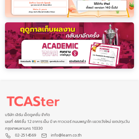
บริษัท เลิร์น เอ็ดดูเคชั่น จำกัด
เลขที่ 444 ชั้น 12 อาคาร เอ็ม บี เค ทาวเวอร์ ถนนพญาไท แขวงวังใหม่ เขตปทุมวัน
กรุงเทพมหานคร 10330
02-2514569
info@learn.co.th