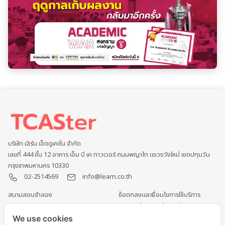
บริษัท เลิร์น เอ็ดดูเคชั่น จำกัด
เลขที่ 444 ชั้น 12 อาคาร เอ็ม บี เค ทาวเวอร์ ถนนพญาไท แขวงวังใหม่ เขตปทุมวัน
กรุงเทพมหานคร 10330
02-2514569
info@learn.co.th
สนามสอบจำลอง
ข้อตกลงและเงื่อนไขการใช้บริการ
หนังสือ และ E-book
นโยบายคุ้มครองข้อมูลส่วนบุคคล
กิจกรรมและการแข่งขัน
การคุ้มครองข้อมูลส่วนบุคคล
We use cookies