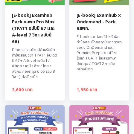
[E-book] Examhub
[E-book] Examhub x
Pack กสพท Pro Max
Ondemand - Pack
(TPAT1 ฉบับปี 67 และ
กสพท.
A-level 7 วิชา ฉบับปี
E-book รวมโจทย์สำหรับฝึก
66)
ทำข้อสอบโดยสถาบันกวดวิชา
ชื่อดัง OnDemand และ
E-book รวมโจทย์สำหรับฝึก
Premier Prep รวม 4 วิชา
ทำข้อสอบวิชา TPAT1 อัปเดต
ได้แก่ TGAT1 สื่อสารภาษา
ปี 67 + A-level คณิต1 /
อังกฤษ / TGAT2 การคิด
ฟิสิกส์ / เคมี / ชีวะ / ไทย /
อย่างมีเหตุ...
สังคม / อังกฤษ ปี 66 รวม 8
วิชา (แต่ละวิชามีข...
3,600 บาท
1,950 บาท