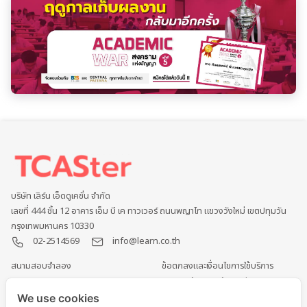
บริษัท เลิร์น เอ็ดดูเคชั่น จำกัด
เลขที่ 444 ชั้น 12 อาคาร เอ็ม บี เค ทาวเวอร์ ถนนพญาไท แขวงวังใหม่ เขตปทุมวัน
กรุงเทพมหานคร 10330
02-2514569
info@learn.co.th
สนามสอบจำลอง
ข้อตกลงและเงื่อนไขการใช้บริการ
หนังสือ และ E-book
นโยบายคุ้มครองข้อมูลส่วนบุคคล
กิจกรรมและการแข่งขัน
การคุ้มครองข้อมูลส่วนบุคคล
We use cookies